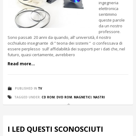
ingegneria
elettronica
sentimmo
queste parole
da un nostro
professore.
Sono passati 20 anni da quando, all’ università, il nostro
occhialuto insegnante di ” teoria dei sistemi “ ci confessava di
essere perplesso sull’ affidabilità dei supporti per i dati che, nel
futuro, quasi certamente, avrebbero
Read more...
PUBLISHED IN
TV
TAGGED UNDER:
CD ROM
,
DVD ROM
,
MAGNETICI
,
NASTRI
I LED QUESTI SCONOSCIUTI