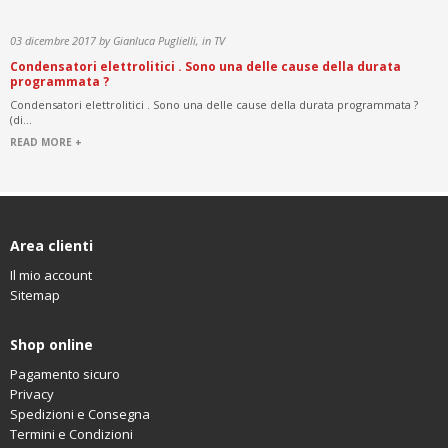
03 dicembre 2017 by Gianluca Puglielli, in TV
Condensatori elettrolitici . Sono una delle cause della durata
programmata ?
Condensatori elettrolitici . Sono una delle cause della durata programmata ?
(di...
READ MORE +
Area clienti
Il mio account
Sitemap
Shop online
Pagamento sicuro
Privacy
Spedizioni e Consegna
Termini e Condizioni