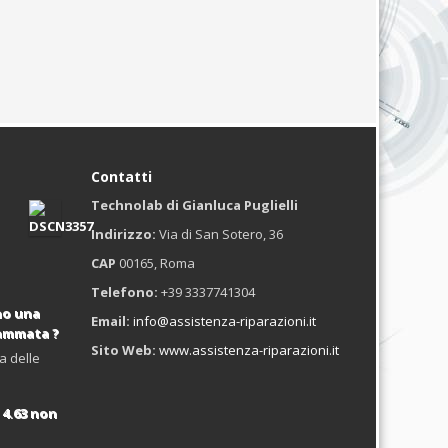
Contatti
Technolab di Gianluca Puglielli
Indirizzo:
Via di San Sotero, 36
CAP
00165, Roma
Telefono:
+39 3337741304
no una
Email:
info@assistenza-riparazioni.it
rammata ?
Sito Web:
www.assistenza-riparazioni.it
a delle
4.63 non