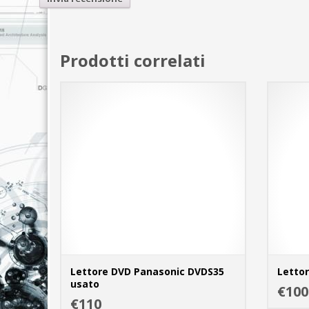
Prodotti correlati
Lettore DVD Panasonic DVDS35
Letto
usato
€100
ADD TO CART
€110
MORE INFO