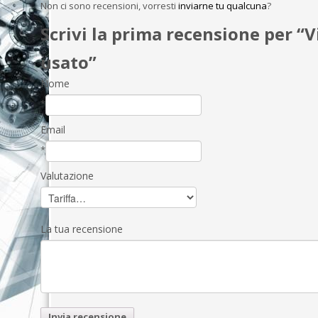
Non ci sono recensioni, vorresti
inviarne tu qualcuna
?
Scrivi la prima recensione per 
usato”
Nome
*
Email
*
Valutazione
La tua recensione