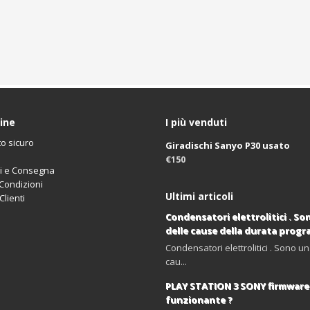
ine
I più venduti
o sicuro
Giradischi Sanyo P30 usato
€150
i e Consegna
 Condizioni
Ultimi articoli
lienti
Condensatori elettrolitici . So
delle cause della durata prog
Condensatori elettrolitici . Sono un
cau...
PLAY STATION 3 SONY firmware 
funzionante ?