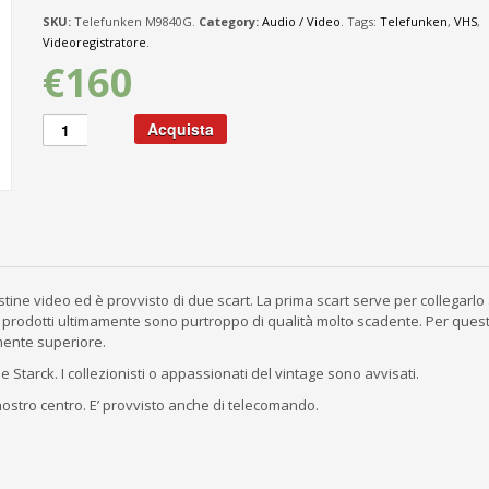
SKU:
Telefunken M9840G.
Category:
Audio / Video
.
Tags:
Telefunken
,
VHS
,
Videoregistratore
.
€160
Acquista
e video ed è provvisto di due scart. La prima scart serve per collegarlo 
ri prodotti ultimamente sono purtroppo di qualità molto scadente. Per ques
mente superiore.
 Starck. I collezionisti o appassionati del vintage sono avvisati.
nostro centro. E’ provvisto anche di telecomando.