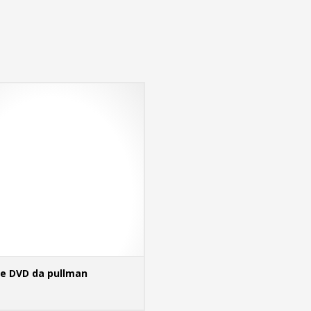
re DVD da pullman
ADD TO CART
MORE INFO